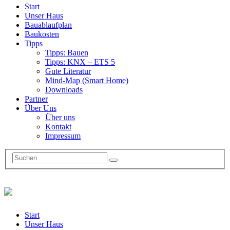
Start
Unser Haus
Bauablaufplan
Baukosten
Tipps
Tipps: Bauen
Tipps: KNX – ETS 5
Gute Literatur
Mind-Map (Smart Home)
Downloads
Partner
Über Uns
Über uns
Kontakt
Impressum
Start
Unser Haus