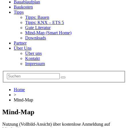
Bauablaufplan
Baukosten
Tipps
Tipps: Bauen
Tipps: KNX – ETS 5
Gute Literatur
Mind-Map (Smart Home)
Downloads
Partner
Über Uns
Über uns
Kontakt
Impressum
Home
>
Mind-Map
Mind-Map
Nutzung (Vollbild-Ansicht) über kostenlose Anmeldung auf