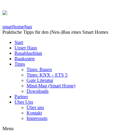
smart|home|bau
Praktische Tipps für den (Neu-)Bau eines Smart Homes
Start
Unser Haus
Bauablaufplan
Baukosten
Tipps
Tipps: Bauen
Tipps: KNX – ETS 5
Gute Literatur
Mind-Map (Smart Home)
Downloads
Partner
Über Uns
Über uns
Kontakt
Impressum
Menu