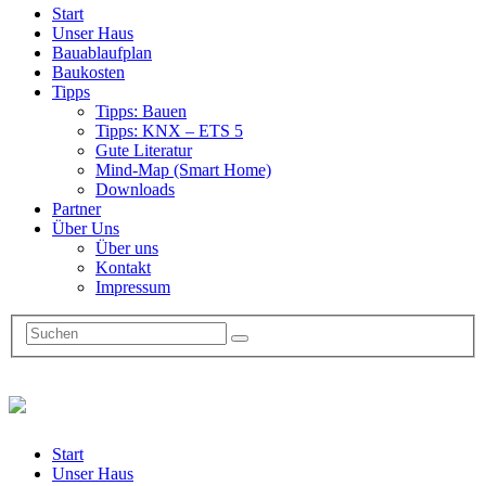
Start
Unser Haus
Bauablaufplan
Baukosten
Tipps
Tipps: Bauen
Tipps: KNX – ETS 5
Gute Literatur
Mind-Map (Smart Home)
Downloads
Partner
Über Uns
Über uns
Kontakt
Impressum
Start
Unser Haus