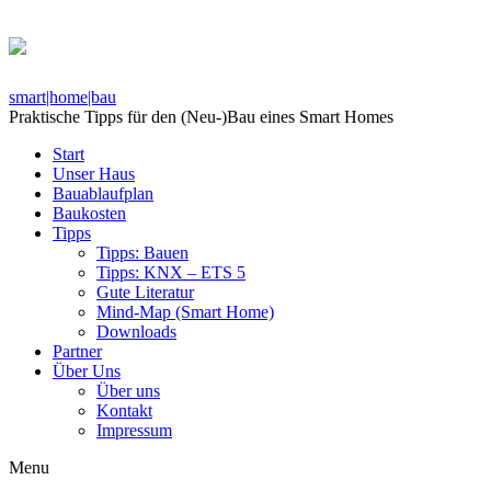
smart|home|bau
Praktische Tipps für den (Neu-)Bau eines Smart Homes
Start
Unser Haus
Bauablaufplan
Baukosten
Tipps
Tipps: Bauen
Tipps: KNX – ETS 5
Gute Literatur
Mind-Map (Smart Home)
Downloads
Partner
Über Uns
Über uns
Kontakt
Impressum
Menu