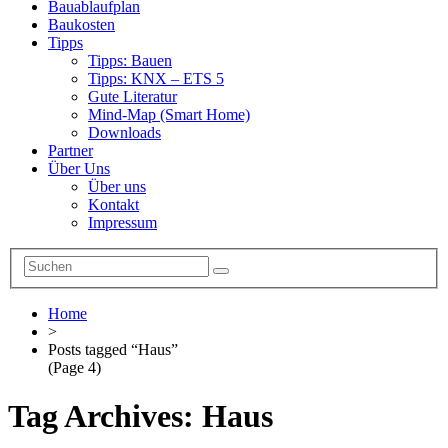
Bauablaufplan
Baukosten
Tipps
Tipps: Bauen
Tipps: KNX – ETS 5
Gute Literatur
Mind-Map (Smart Home)
Downloads
Partner
Über Uns
Über uns
Kontakt
Impressum
Home
>
Posts tagged “Haus”
(Page 4)
Tag Archives:
Haus