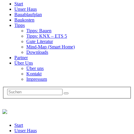
Start
Unser Haus
Bauablaufplan
Baukosten
Tipps
Tipps: Bauen
Tipps: KNX – ETS 5
Gute Literatur
Mind-Map (Smart Home)
Downloads
Partner
Über Uns
Über uns
Kontakt
Impressum
Start
Unser Haus