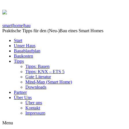
smart|home|bau
Praktische Tipps für den (Neu-)Bau eines Smart Homes
Start
Unser Haus
Bauablaufplan
Baukosten
Tipps
Tipps: Bauen
Tipps: KNX – ETS 5
Gute Literatur
Mind-Map (Smart Home)
Downloads
Partner
Über Uns
Über uns
Kontakt
Impressum
Menu