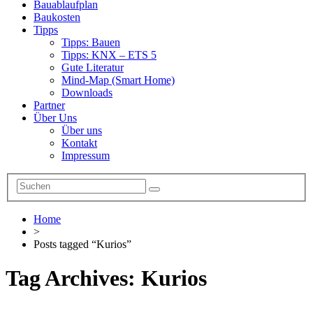
Bauablaufplan
Baukosten
Tipps
Tipps: Bauen
Tipps: KNX – ETS 5
Gute Literatur
Mind-Map (Smart Home)
Downloads
Partner
Über Uns
Über uns
Kontakt
Impressum
Home
>
Posts tagged “Kurios”
Tag Archives:
Kurios