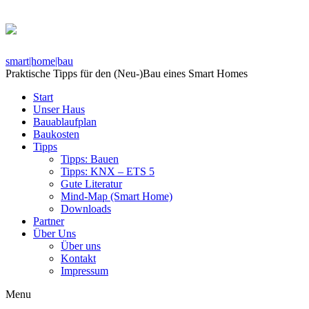
smart|home|bau
Praktische Tipps für den (Neu-)Bau eines Smart Homes
Start
Unser Haus
Bauablaufplan
Baukosten
Tipps
Tipps: Bauen
Tipps: KNX – ETS 5
Gute Literatur
Mind-Map (Smart Home)
Downloads
Partner
Über Uns
Über uns
Kontakt
Impressum
Menu