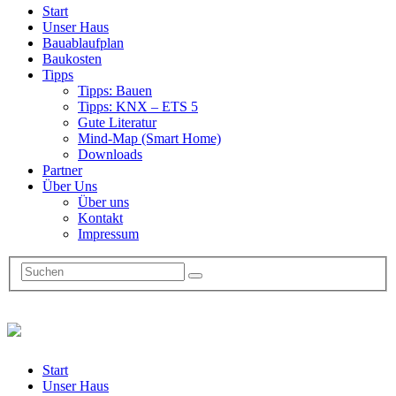
Start
Unser Haus
Bauablaufplan
Baukosten
Tipps
Tipps: Bauen
Tipps: KNX – ETS 5
Gute Literatur
Mind-Map (Smart Home)
Downloads
Partner
Über Uns
Über uns
Kontakt
Impressum
Start
Unser Haus