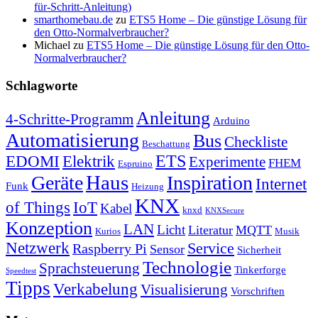
für-Schritt-Anleitung)
smarthomebau.de
zu
ETS5 Home – Die günstige Lösung für
den Otto-Normalverbraucher?
Michael
zu
ETS5 Home – Die günstige Lösung für den Otto-
Normalverbraucher?
Schlagworte
Anleitung
4-Schritte-Programm
Arduino
Automatisierung
Bus
Checkliste
Beschattung
ETS
EDOMI
Elektrik
Experimente
FHEM
Espruino
Haus
Geräte
Inspiration
Internet
Funk
Heizung
KNX
of Things
IoT
Kabel
knxd
KNXSecure
Konzeption
LAN
Licht
Literatur
MQTT
Kurios
Musik
Netzwerk
Service
Raspberry Pi
Sensor
Sicherheit
Technologie
Sprachsteuerung
Tinkerforge
Speedtest
Tipps
Verkabelung
Visualisierung
Vorschriften