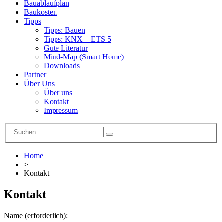
Bauablaufplan
Baukosten
Tipps
Tipps: Bauen
Tipps: KNX – ETS 5
Gute Literatur
Mind-Map (Smart Home)
Downloads
Partner
Über Uns
Über uns
Kontakt
Impressum
Home
>
Kontakt
Kontakt
Name (erforderlich):