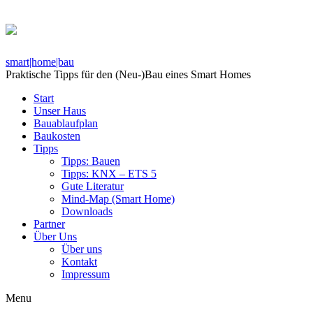
smart|home|bau
Praktische Tipps für den (Neu-)Bau eines Smart Homes
Start
Unser Haus
Bauablaufplan
Baukosten
Tipps
Tipps: Bauen
Tipps: KNX – ETS 5
Gute Literatur
Mind-Map (Smart Home)
Downloads
Partner
Über Uns
Über uns
Kontakt
Impressum
Menu