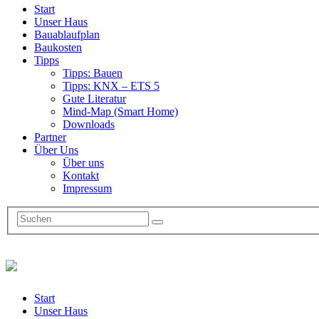
Start
Unser Haus
Bauablaufplan
Baukosten
Tipps
Tipps: Bauen
Tipps: KNX – ETS 5
Gute Literatur
Mind-Map (Smart Home)
Downloads
Partner
Über Uns
Über uns
Kontakt
Impressum
Start
Unser Haus