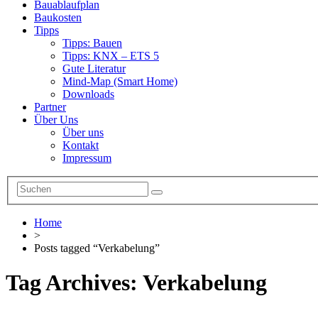
Bauablaufplan
Baukosten
Tipps
Tipps: Bauen
Tipps: KNX – ETS 5
Gute Literatur
Mind-Map (Smart Home)
Downloads
Partner
Über Uns
Über uns
Kontakt
Impressum
Home
>
Posts tagged “Verkabelung”
Tag Archives:
Verkabelung