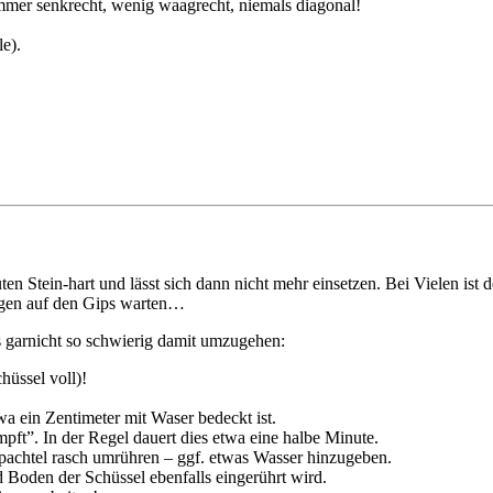
immer senkrecht, wenig waagrecht, niemals diagonal!
e).
en Stein-hart und lässt sich dann nicht mehr einsetzen. Bei Vielen ist
morgen auf den Gips warten…
es garnicht so schwierig damit umzugehen:
hüssel voll)!
a ein Zentimeter mit Waser bedeckt ist.
pft”. In der Regel dauert dies etwa eine halbe Minute.
achtel rasch umrühren – ggf. etwas Wasser hinzugeben.
Boden der Schüssel ebenfalls eingerührt wird.