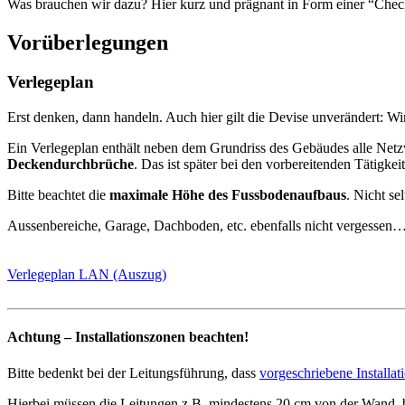
Was brauchen wir dazu? Hier kurz und prägnant in Form einer “Check
Vorüberlegungen
Verlegeplan
Erst denken, dann handeln. Auch hier gilt die Devise unverändert: Wi
Ein Verlegeplan enthält neben dem Grundriss des Gebäudes alle Netzw
Deckendurchbrüche
. Das ist später bei den vorbereitenden Tätigkei
Bitte beachtet die
maximale Höhe des Fussbodenaufbaus
. Nicht se
Aussenbereiche, Garage, Dachboden, etc. ebenfalls nicht vergessen
Verlegeplan LAN (Auszug)
Achtung – Installationszonen beachten!
Bitte bedenkt bei der Leitungsführung, dass
vorgeschriebene Installa
Hierbei müssen die Leitungen z.B. mindestens 20 cm von der Wand, bzw