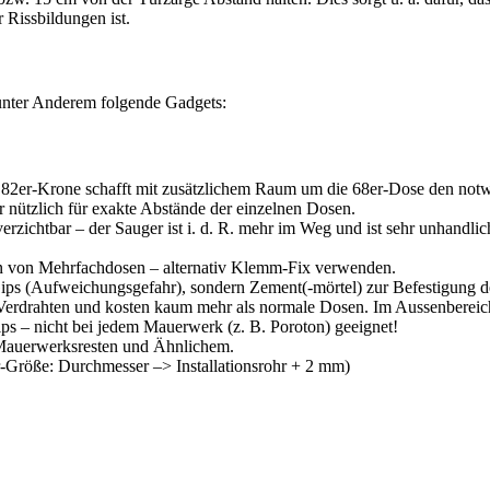
 Rissbildungen ist.
 unter Anderem folgende Gadgets:
82er-Krone schafft mit zusätzlichem Raum um die 68er-Dose den notw
 nützlich für exakte Abstände der einzelnen Dosen.
verzichtbar – der Sauger ist i. d. R. mehr im Weg und ist sehr unhandl
 von Mehrfachdosen – alternativ Klemm-Fix verwenden.
Gips (Aufweichungsgefahr), sondern Zement(-mörtel) zur Befestigung 
rdrahten und kosten kaum mehr als normale Dosen. Im Aussenbereich
ips – nicht bei jedem Mauerwerk (z. B. Poroton) geeignet!
auerwerksresten und Ähnlichem.
röße: Durchmesser –> Installationsrohr + 2 mm)