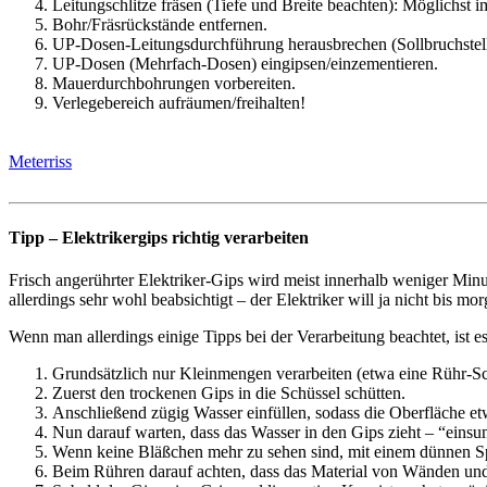
Leitungschlitze fräsen (Tiefe und Breite beachten): Möglichst 
Bohr/Fräsrückstände entfernen.
UP-Dosen-Leitungsdurchführung herausbrechen (Sollbruchstell
UP-Dosen (Mehrfach-Dosen) eingipsen/einzementieren.
Mauerdurchbohrungen vorbereiten.
Verlegebereich aufräumen/freihalten!
Meterriss
Tipp – Elektrikergips richtig verarbeiten
Frisch angerührter Elektriker-Gips wird meist innerhalb weniger Minut
allerdings sehr wohl beabsichtigt – der Elektriker will ja nicht bis 
Wenn man allerdings einige Tipps bei der Verarbeitung beachtet, ist 
Grundsätzlich nur Kleinmengen verarbeiten (etwa eine Rühr-Sc
Zuerst den trockenen Gips in die Schüssel schütten.
Anschließend zügig Wasser einfüllen, sodass die Oberfläche etw
Nun darauf warten, dass das Wasser in den Gips zieht – “einsum
Wenn keine Bläßchen mehr zu sehen sind, mit einem dünnen Sp
Beim Rühren darauf achten, dass das Material von Wänden und 