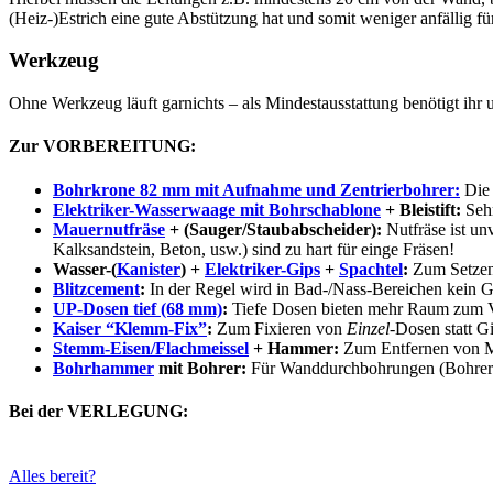
(Heiz-)Estrich eine gute Abstützung hat und somit weniger anfällig für
Werkzeug
Ohne Werkzeug läuft garnichts – als Mindestausstattung benötigt ihr
Zur VORBEREITUNG:
Bohrkrone 82 mm mit Aufnahme und Zentrierbohrer:
Die 
Elektriker-Wasserwaage mit Bohrschablone
+ Bleistift:
Sehr
Mauernutfräse
+ (Sauger/Staubabscheider):
Nutfräse ist un
Kalksandstein, Beton, usw.) sind zu hart für einge Fräsen!
Wasser-(
Kanister
) +
Elektriker-Gips
+
Spachtel
:
Zum Setzen
Blitzcement
:
In der Regel wird in Bad-/Nass-Bereichen kein 
UP-Dosen tief (68 mm)
:
Tiefe Dosen bieten mehr Raum zum Ve
Kaiser “Klemm-Fix”
:
Zum Fixieren von
Einzel
-Dosen statt G
Stemm-Eisen/Flachmeissel
+ Hammer:
Zum Entfernen von M
Bohrhammer
mit Bohrer:
Für Wanddurchbohrungen (Bohrer-G
Bei der VERLEGUNG:
Alles bereit?