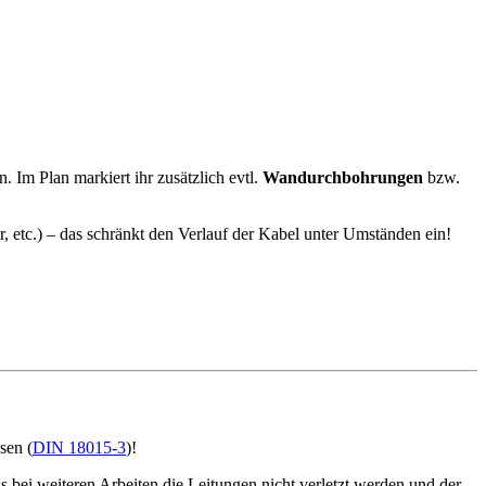
 Im Plan markiert ihr zusätzlich evtl.
Wandurchbohrungen
bzw.
r, etc.) – das schränkt den Verlauf der Kabel unter Umständen ein!
sen (
DIN 18015-3
)!
 bei weiteren Arbeiten die Leitungen nicht verletzt werden und der