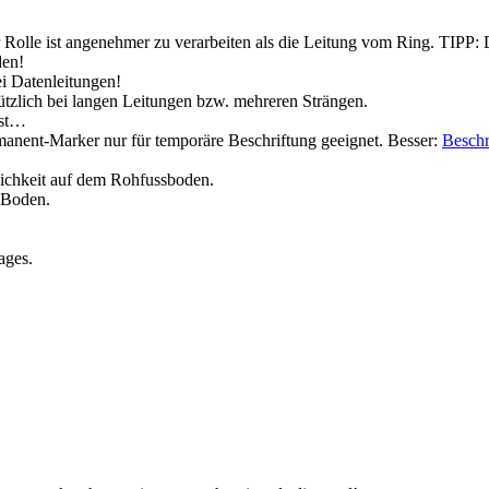
 Rolle ist angenehmer zu verarbeiten als die Leitung vom Ring.
TIPP:
D
den!
i Datenleitungen!
tzlich bei langen Leitungen bzw. mehreren Strängen.
nst…
manent-Marker nur für temporäre Beschriftung geeignet. Besser:
Beschr
ichkeit auf dem Rohfussboden.
 Boden.
ages.