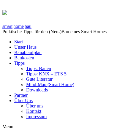
smart|home|bau
Praktische Tipps für den (Neu-)Bau eines Smart Homes
Start
Unser Haus
Bauablaufplan
Baukosten
Tipps
Tipps: Bauen
Tipps: KNX – ETS 5
Gute Literatur
Mind-Map (Smart Home)
Downloads
Partner
Über Uns
Über uns
Kontakt
Impressum
Menu