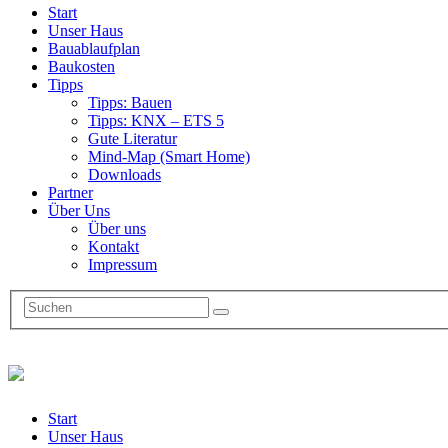
Start
Unser Haus
Bauablaufplan
Baukosten
Tipps
Tipps: Bauen
Tipps: KNX – ETS 5
Gute Literatur
Mind-Map (Smart Home)
Downloads
Partner
Über Uns
Über uns
Kontakt
Impressum
Start
Unser Haus