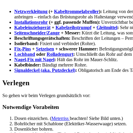
Netzwerkleitung
(+
Kabeltrommelabroller
):
Leitung von der
anbringen – einfach das Brüstungsrohr als Haltestange verwen
Installationsrohr
(+ ggf. passende Muffen):
Unverzichtbar be
Kabeleinziehgerät
+
Kabelzeihstrumpf
+
Gleitmittel
:
Sehr nü
Seitenschneider/Zange
+ Messer:
Kürzt die Leitung, was so
Beschriftungsgerätschaften:
Beschriften der Leitungen – Per
Isolierband:
Fixiert und verbindet (Rohre).
Fix-Pins
+
Setzeisen
+ schwerer Hammer:
Befestigungsmögl
Lochband
oder
Rolladengurt
:
Umschließt das Rohr auf dem
Nagel-Fix mit Nagel
:
Hält das Rohr im Mauer-Schlitz.
Kabelbinder:
Bändigt mehrere Rohre.
Signaldeckel (aka. Putzdeckel)
:
Obligatorisch am Ende des T
Verlegen
So gehen wir beim Verlegen grundsätzlich vor:
Notwendige Vorabeiten
Dosen einzeichen. (
Meterriss
beachten! Siehe Bild unten.)
Bohrlöcher mit Schablone (Elektriker-Wasserwaage) setzen.
Dosenlöcher bohren.