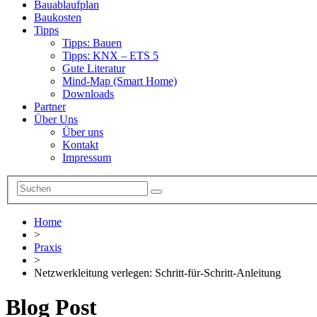
Bauablaufplan
Baukosten
Tipps
Tipps: Bauen
Tipps: KNX – ETS 5
Gute Literatur
Mind-Map (Smart Home)
Downloads
Partner
Über Uns
Über uns
Kontakt
Impressum
Home
>
Praxis
>
Netzwerkleitung verlegen: Schritt-für-Schritt-Anleitung
Blog Post