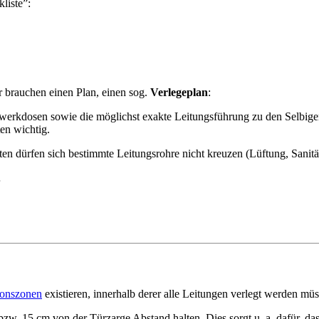
liste”:
r brauchen einen Plan, einen sog.
Verlegeplan
:
erkdosen sowie die möglichst exakte Leitungsführung zu den Selbigen.
ten wichtig.
lten dürfen sich bestimmte Leitungsrohre nicht kreuzen (Lüftung, Sanitä
…
tionszonen
existieren, innerhalb derer alle Leitungen verlegt werden müs
. 15 cm von der Türzarge Abstand halten. Dies sorgt u. a. dafür, dass