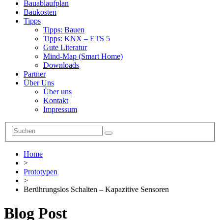
Bauablaufplan
Baukosten
Tipps
Tipps: Bauen
Tipps: KNX – ETS 5
Gute Literatur
Mind-Map (Smart Home)
Downloads
Partner
Über Uns
Über uns
Kontakt
Impressum
Home
>
Prototypen
>
Berührungslos Schalten – Kapazitive Sensoren
Blog Post