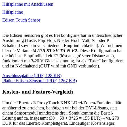
Hilfsplatine mit Anschlüssen
Hilfsplatine
Edisen Touch Sensor
Die Edisen-Sensoren gibt es frei konfigurierbar in unterschiedlicher
Ausführung (Taste; Flip-Flop; Nieder-Hoch-Volt; N- oder P-
Schaltend sowie in verschiedenen Empfindlichkeiten). Wir nehmen
hier die Variante
MT0.5-ST-SV-TA-N-E2
. Diese Konfiguration hat
die höchste Empfindlichkeit E2 (löst aus größerer Distanz aus),
funktioniert mit 3-20 V Gleichspannung, ist als “Taste” konfiguriert
und ist N-Schaltend (OUT wird mit GND verbunden).
Anschlussplatine (PDF, 128 KB)
Platine Edisen-Sensoren (PDF, 1267 KB)
Kosten- und Feature-Vergleich
Um die “Enertex® ProxyTouch KNX”-Drei-Zonen-Funktionalität
annähernd zu erreichen, benötigen wir bei der DYI-Lösung statt
einem Sensormodul mindestens drei. Somit kommt die Bastel-
Lösung auf ca. insgesamt (30 + 50 + 3*25 = 155 EUR) – vs. 270
EUR für das Enertex-Komplettgerät. Eindeutiger Kostensieger: