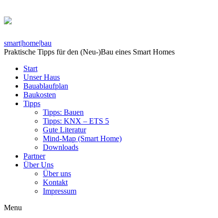
smart|home|bau
Praktische Tipps für den (Neu-)Bau eines Smart Homes
Start
Unser Haus
Bauablaufplan
Baukosten
Tipps
Tipps: Bauen
Tipps: KNX – ETS 5
Gute Literatur
Mind-Map (Smart Home)
Downloads
Partner
Über Uns
Über uns
Kontakt
Impressum
Menu