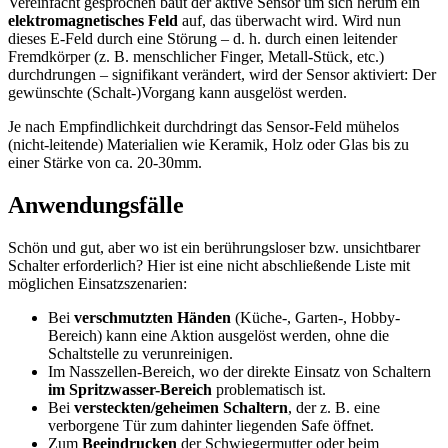
Vereinfacht gesprochen baut der aktive Sensor um sich herum ein
elektromagnetisches Feld
auf, das überwacht wird. Wird nun
dieses E-Feld durch eine Störung – d. h. durch einen leitender
Fremdkörper (z. B. menschlicher Finger, Metall-Stück, etc.)
durchdrungen – signifikant verändert, wird der Sensor aktiviert: Der
gewünschte (Schalt-)Vorgang kann ausgelöst werden.
Je nach Empfindlichkeit durchdringt das Sensor-Feld mühelos
(nicht-leitende) Materialien wie Keramik, Holz oder Glas bis zu
einer Stärke von ca. 20-30mm.
Anwendungsfälle
Schön und gut, aber wo ist ein berührungsloser bzw. unsichtbarer
Schalter erforderlich? Hier ist eine nicht abschließende Liste mit
möglichen Einsatzszenarien:
Bei
verschmutzten Händen
(Küche-, Garten-, Hobby-
Bereich) kann eine Aktion ausgelöst werden, ohne die
Schaltstelle zu verunreinigen.
Im Nasszellen-Bereich, wo der direkte Einsatz von Schaltern
im Spritzwasser-Bereich
problematisch ist.
Bei
versteckten/geheimen Schaltern
, der z. B. eine
verborgene Tür zum dahinter liegenden Safe öffnet.
Zum
Beeindrucken
der Schwiegermutter oder beim