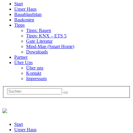
Start
Unser Haus
Bauablaufplan
Baukosten
Tipps
Tipps: Bauen
Tipps: KNX – ETS 5
Gute Literatur
Mind-Map (Smart Home)
Downloads
Partner
Über Uns
Über uns
Kontakt
Impressum
Start
Unser Haus