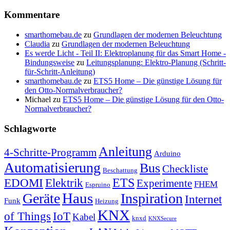
Kommentare
smarthomebau.de
zu
Grundlagen der modernen Beleuchtung
Claudia
zu
Grundlagen der modernen Beleuchtung
Es werde Licht - Teil II: Elektroplanung für das Smart Home -
Bindungsweise
zu
Leitungsplanung: Elektro-Planung (Schritt-
für-Schritt-Anleitung)
smarthomebau.de
zu
ETS5 Home – Die günstige Lösung für
den Otto-Normalverbraucher?
Michael
zu
ETS5 Home – Die günstige Lösung für den Otto-
Normalverbraucher?
Schlagworte
Anleitung
4-Schritte-Programm
Arduino
Automatisierung
Bus
Checkliste
Beschattung
ETS
EDOMI
Elektrik
Experimente
FHEM
Espruino
Haus
Geräte
Inspiration
Internet
Funk
Heizung
KNX
of Things
IoT
Kabel
knxd
KNXSecure