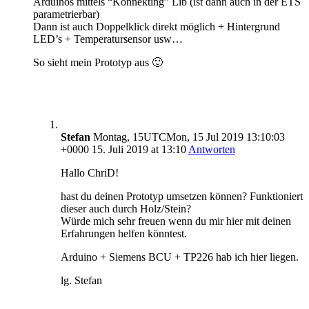
Arduinos mittels “Konnekting” Lib (ist dann auch in der ETS
parametrierbar)
Dann ist auch Doppelklick direkt möglich + Hintergrund
LED’s + Temperatursensor usw…
So sieht mein Prototyp aus 🙂
Stefan
Montag, 15UTCMon, 15 Jul 2019 13:10:03
+0000 15. Juli 2019 at 13:10
Antworten
Hallo ChriD!
hast du deinen Prototyp umsetzen können? Funktioniert
dieser auch durch Holz/Stein?
Würde mich sehr freuen wenn du mir hier mit deinen
Erfahrungen helfen könntest.
Arduino + Siemens BCU + TP226 hab ich hier liegen.
lg. Stefan