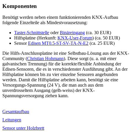
Komponenten
Benötigt werden neben einem funktionierenden KNX-Aufbau
folgende Einzelteile als Mindestvorausetzung:
Taster-Schnittstelle
oder
Binäreingang
(ca. 30 EUR)
Hilfsplatine (Herkunft:
KNX-User-Forum
) (ca. 50 EUR)
Sensor
Edisen MT0.5-ST-SV-TA-N-E2
(ca. 25 EUR)
Die Hilfs-Anschlussplatine ist eine Selbstbau-Lösung aus der KNX-
Community (
Christian Hohmann
). Diese sorgt (u. a. mit einer
galvanischen Trennung) für die korrekte/flexible Anbindung der
Edisen-Sensoren, die es in verschiedenster Ausführung gibt. An der
Hilfsplatine können bis zu vier einzelne Sensoren angebunden
werden. Damit die Hilfsplatine arbeiten kann, benötigt sie eine
Versorgungs-Spannung (24 V), die man auch aus dem
unverdrosseltem Ausgang (gelb-weiss) der KNX-
Spannungsversorgung ziehen kann.
Gesamtaufbau
Leitungen
Sensor unter Holzbrett