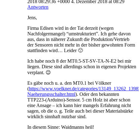
2018 08:29:36 +0000 4. Dezember 2018 at 08:29
Antworten
Jens,
Firma Edisen wird in der Tat derzeit (wegen
Nachfolgermangel) “umstrukturiert”. Ich gehe davon
aus, dass in näherer Zukunft die Produktion/Vertrieb
der Sensoren nicht mehr in der bisher gewohnten Form
stattfinden wird… Leider 🙁
Ich habe noch 8 der MT0.5-ST-SV-TA-N-E2 bei mir
liegen. Diese sind allerdings schon in eigenen Projekten
verplant. 😉
Es gäbe noch u. a. den MT0.1 bei Völkner
(
https://www.voelkner.de/categories/13149_13262_1398
Naeherungsschalter.html
). Oder den bekannten
TTP223-(Arduino)-Sensor. 5 cm Holz ist aber schon
eine Ansage – ich kann hier mangels Erfahrung nicht
sagen, ob die o. g. Teile auch bei dieser Materialstärke
wirklich sinnhaft nutzbar sind.
In diesem Sinne: Waidmanns heil!