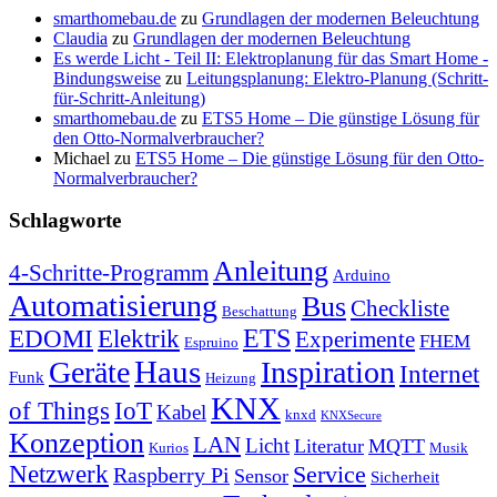
smarthomebau.de
zu
Grundlagen der modernen Beleuchtung
Claudia
zu
Grundlagen der modernen Beleuchtung
Es werde Licht - Teil II: Elektroplanung für das Smart Home -
Bindungsweise
zu
Leitungsplanung: Elektro-Planung (Schritt-
für-Schritt-Anleitung)
smarthomebau.de
zu
ETS5 Home – Die günstige Lösung für
den Otto-Normalverbraucher?
Michael
zu
ETS5 Home – Die günstige Lösung für den Otto-
Normalverbraucher?
Schlagworte
Anleitung
4-Schritte-Programm
Arduino
Automatisierung
Bus
Checkliste
Beschattung
ETS
EDOMI
Elektrik
Experimente
FHEM
Espruino
Haus
Geräte
Inspiration
Internet
Funk
Heizung
KNX
of Things
IoT
Kabel
knxd
KNXSecure
Konzeption
LAN
Licht
Literatur
MQTT
Kurios
Musik
Netzwerk
Service
Raspberry Pi
Sensor
Sicherheit