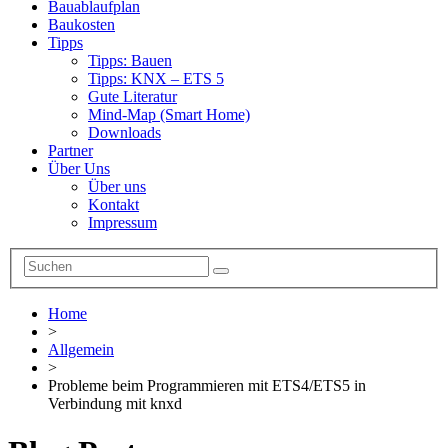
Bauablaufplan
Baukosten
Tipps
Tipps: Bauen
Tipps: KNX – ETS 5
Gute Literatur
Mind-Map (Smart Home)
Downloads
Partner
Über Uns
Über uns
Kontakt
Impressum
Home
>
Allgemein
>
Probleme beim Programmieren mit ETS4/ETS5 in
Verbindung mit knxd