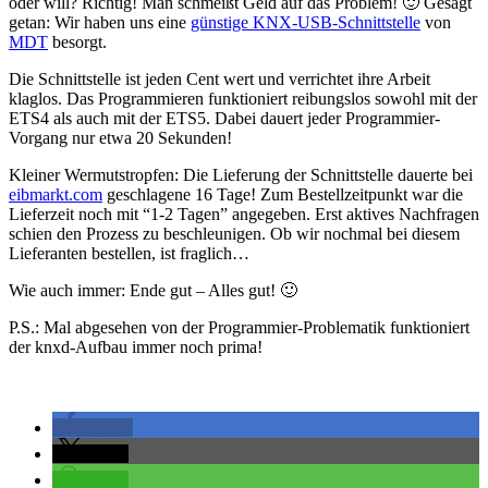
oder will? Richtig! Man schmeißt Geld auf das Problem! 🙂 Gesagt
getan: Wir haben uns eine
günstige KNX-USB-Schnittstelle
von
MDT
besorgt.
Die Schnittstelle ist jeden Cent wert und verrichtet ihre Arbeit
klaglos. Das Programmieren funktioniert reibungslos sowohl mit der
ETS4 als auch mit der ETS5. Dabei dauert jeder Programmier-
Vorgang nur etwa 20 Sekunden!
Kleiner Wermutstropfen: Die Lieferung der Schnittstelle dauerte bei
eibmarkt.com
geschlagene 16 Tage! Zum Bestellzeitpunkt war die
Lieferzeit noch mit “1-2 Tagen” angegeben. Erst aktives Nachfragen
schien den Prozess zu beschleunigen. Ob wir nochmal bei diesem
Lieferanten bestellen, ist fraglich…
Wie auch immer: Ende gut – Alles gut! 🙂
P.S.: Mal abgesehen von der Programmier-Problematik funktioniert
der knxd-Aufbau immer noch prima!
teilen
teilen
teilen