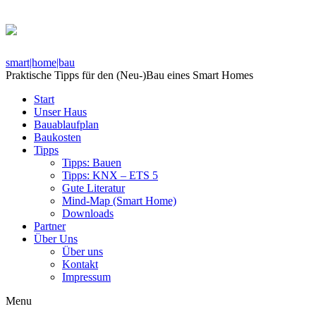
smart|home|bau
Praktische Tipps für den (Neu-)Bau eines Smart Homes
Start
Unser Haus
Bauablaufplan
Baukosten
Tipps
Tipps: Bauen
Tipps: KNX – ETS 5
Gute Literatur
Mind-Map (Smart Home)
Downloads
Partner
Über Uns
Über uns
Kontakt
Impressum
Menu