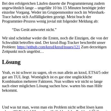
Bei den erfolgreichen Läufen dauerte die Programmierung zudem
ungewöhnlich lange – ungefähr 10 bis 15 Minuten benötigte jeder
einzelne Vorgang. Weder im Gruppenmonitor noch im Wireshark-
Trace haben sich Auffälligkeiten gezeigt. Meist brach der
Programmier-Prozess wenig jovial mit folgender Meldung ab:
“Das Gerät antwortet nicht.”
Wir sind scheinbar weder die Ersten, noch die Einzigen, die von der
Schwulität betroffen sind. Der knxd-Bug-Tracker beschreibt unser
Problem:
https://github.com/knxd/knxd/issues/121
Zum derzeitigen
Zeitpunkt noch ungelöst…
Lösung
Yeah, es ist schwer zu sagen, ob es nun allein an knxd, ETS4/5 oder
gar am TUL liegt. Womöglich ist es gar eine unglückliche
Kombination mehrerer Faktoren. Nun wollten wir nicht so lange
nach einer möglichen Lösung suchen bzw. warten bis man Hilfe
bekommt.
Und was tut man, wenn man ein Problem nicht selbst lösen kann