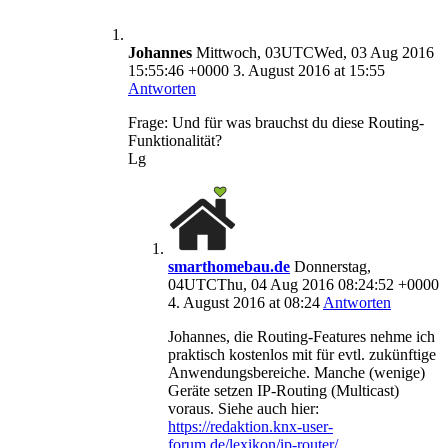
Johannes
Mittwoch, 03UTCWed, 03 Aug 2016
15:55:46 +0000 3. August 2016 at 15:55
Antworten
Frage: Und für was brauchst du diese Routing-
Funktionalität?
Lg
smarthomebau.de
Donnerstag,
04UTCThu, 04 Aug 2016 08:24:52 +0000
4. August 2016 at 08:24
Antworten
Johannes, die Routing-Features nehme ich
praktisch kostenlos mit für evtl. zukünftige
Anwendungsbereiche. Manche (wenige)
Geräte setzen IP-Routing (Multicast)
voraus. Siehe auch hier:
https://redaktion.knx-user-
forum.de/lexikon/ip-router/