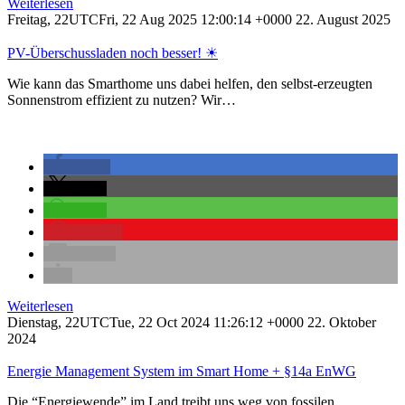
Weiterlesen
Freitag, 22UTCFri, 22 Aug 2025 12:00:14 +0000 22. August 2025
PV-Überschussladen noch besser! ☀
Wie kann das Smarthome uns dabei helfen, den selbst-erzeugten
Sonnenstrom effizient zu nutzen? Wir…
teilen
teilen
teilen
merken
E-Mail
Weiterlesen
Dienstag, 22UTCTue, 22 Oct 2024 11:26:12 +0000 22. Oktober
2024
Energie Management System im Smart Home + §14a EnWG
Die “Energiewende” im Land treibt uns weg von fossilen