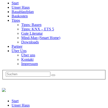
Start
Unser Haus
Bauablaufplan
Baukosten
Tipps
Tipps: Bauen
Tipps: KNX – ETS 5
Gute Literatur
Mind-Map (Smart Home)
Downloads
Partner
Über Uns
Über uns
Kontakt
Impressum
Start
Unser Haus