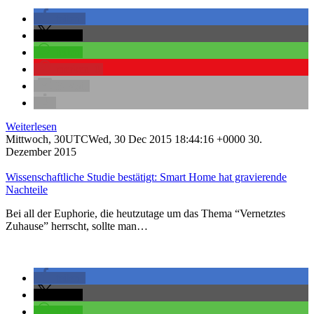
teilen
teilen
teilen
merken
0
E-Mail
Weiterlesen
Mittwoch, 30UTCWed, 30 Dec 2015 18:44:16 +0000 30.
Dezember 2015
Wissenschaftliche Studie bestätigt: Smart Home hat gravierende
Nachteile
Bei all der Euphorie, die heutzutage um das Thema “Vernetztes
Zuhause” herrscht, sollte man…
teilen
teilen
teilen