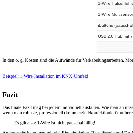
1-Wire Hülsenfühle
1-Wire Multisensor
iButtons (pauschal
USB 2.0 Hub mit 
In den o. g. Kosten sind die Aufwände für Verkabelungsarbeiten, Mon
Beispiel: 1-Wire-Installation im KNX-Umfeld
Fazit
Das finale Fazit mag bei jedem individuell ausfallen. Wie man an uns
wenn man robuste, professionell (kommerziell/konfektioniert) aufber
Es gilt also: 1-Wire ist nicht pauschal billig!
Andererseits kann man mit viel Eigeninitiative, Bastelfreude und Do-