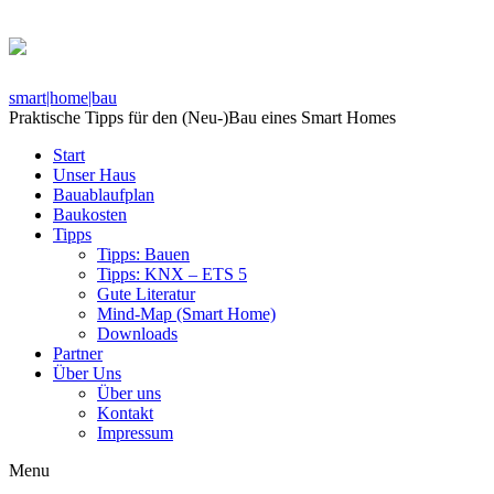
smart|home|bau
Praktische Tipps für den (Neu-)Bau eines Smart Homes
Start
Unser Haus
Bauablaufplan
Baukosten
Tipps
Tipps: Bauen
Tipps: KNX – ETS 5
Gute Literatur
Mind-Map (Smart Home)
Downloads
Partner
Über Uns
Über uns
Kontakt
Impressum
Menu