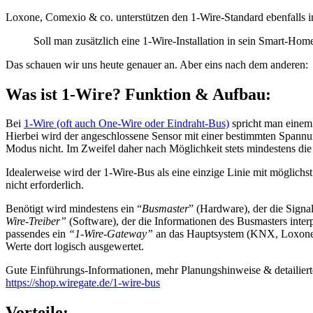
Loxone, Comexio & co. unterstützen den 1-Wire-Standard ebenfalls i
Soll man zusätzlich eine 1-Wire-Installation in sein Smart-Hom
Das schauen wir uns heute genauer an. Aber eins nach dem anderen:
Was ist 1-Wire? Funktion & Aufbau:
Bei
1-Wire (oft auch One-Wire oder Eindraht-Bus)
spricht man einem
Hierbei wird der angeschlossene Sensor mit einer bestimmten Spannun
Modus nicht. Im Zweifel daher nach Möglichkeit stets mindestens die
Idealerweise wird der 1-Wire-Bus als eine einzige Linie mit möglich
nicht erforderlich.
Benötigt wird mindestens ein “
Busmaster
” (Hardware), der die Signal
Wire-Treiber”
(Software), der die Informationen des Busmasters interp
passendes ein
“1-Wire-Gateway”
an das Hauptsystem (KNX, Loxone,
Werte dort logisch ausgewertet.
Gute Einführungs-Informationen, mehr Planungshinweise & detailierte
https://shop.wiregate.de/1-wire-bus
Vorteile: