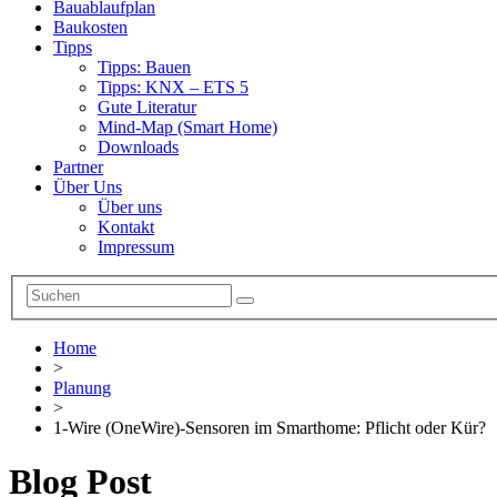
Bauablaufplan
Baukosten
Tipps
Tipps: Bauen
Tipps: KNX – ETS 5
Gute Literatur
Mind-Map (Smart Home)
Downloads
Partner
Über Uns
Über uns
Kontakt
Impressum
Home
>
Planung
>
1-Wire (OneWire)-Sensoren im Smarthome: Pflicht oder Kür?
Blog Post