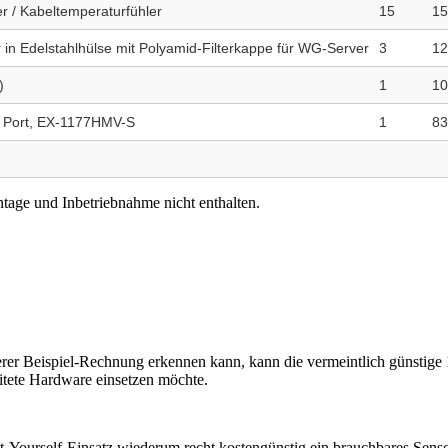
r / Kabeltemperaturfühler
15
15
 in Edelstahlhülse mit Polyamid-Filterkappe für WG-Server
3
12
)
1
10
7 Port, EX-1177HMV-S
1
83
tage und Inbetriebnahme nicht enthalten.
erer Beispiel-Rechnung erkennen kann, kann die vermeintlich günstige 1-
eitete Hardware einsetzen möchte.
It-Yourself-Einsatz wiederum recht kostengünstig ein brauchbares Sens