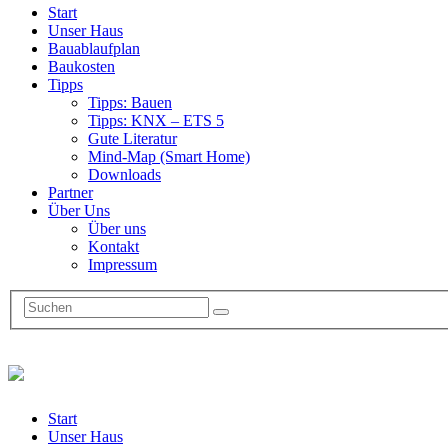
Start
Unser Haus
Bauablaufplan
Baukosten
Tipps
Tipps: Bauen
Tipps: KNX – ETS 5
Gute Literatur
Mind-Map (Smart Home)
Downloads
Partner
Über Uns
Über uns
Kontakt
Impressum
Start
Unser Haus