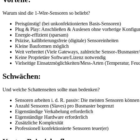
Warum sind die 1-Wire-Sensoren so beliebt?
Preisgünstig! (bei unkonfektionierten Basis-Sensoren)
Plug & Play: Anschließen & Auslesen ohne vorherige Konfigur
Energie-effizient (sparsam)
Präzise, kallibrierungsfreie (digitale) Sensoreinheiten
Kleine Bauformen möglich
Weit verbreitet (Viele Gateways, zahlreiche Sensor-/Busmaster/
Keine Proprietäre Software/Lizenz notwendig
Vielseitige Einsatzmöglichkeiten/Mess-Arten (Temperatur, Feuc
Schwächen:
Und welche Schattenseiten sollte man bedenken?
Sensoren arbeiten i. d. R. passiv: Die meisten Sensoren könne
Anzahl Sensoren (Slaves) pro Busmaster begrenzt
Eigenständige Verkabelung erforderlich
Eigenständige Hardware erforderlich
Zusätzliche Komplexität
Professionell konfektionierte Sensoren teuer(er)