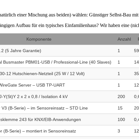
natürlich einer Mischung aus beiden) wählen: Günstiger Selbst-Bau m
gängigen Aufbau für ein typisches Einfamilienhaus? Wir haben eine (ni
Komponente
Anzahl
.2 (5 Jahre Garantie)
1
59
al Busmaster PBM01-USB / Professional-Line (40 Slaves)
1
14
12 Hutschienen-Netzteil (25 W / 12 Volt)
1
35
r WireGate Server – USB TP-UART
1
12
-Y(St)Y 2 x 2 x 0,8 / Isolation 4 kV
200
0,
r V3 (B-Serie) – im Sensoreinsatz – STD Line
15
20
sklemme 243 für KNX/EIB-Anwendungen
100
0,
 (B-Serie) – montiert in Sensoreinsatz
3
12